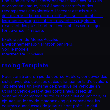
une série de zones interconnectées avec des puzzles
environnementaux, des éléments narratifs et des
récompenses d'exploration. L'accent est mis sur la
découverte et la narration plutôt que sur le combat —
les joueurs progressent en trouvant des objets, en
résolvant des puzzles et en dévoilant des secrets qui
font avancer l'histoire.
Exploration du Monde
Puzzles
Environnementaux
Narration par PNJ
Voir le modèle
→
Intermediate
1-2 weeks
racing
Template
Pour construire un jeu de course Roblox, concevez des
pistes avec des courbes et des changements d'élévation,
implémentez un système de physique de véhicule en
utilisant VehicleSeat et des contraintes, créez un
système de comptage de tours et de suivi de position, et
ajoutez un lobby de matchmaking qui commence les
courses quand assez de joueurs sont prêts. Le défi