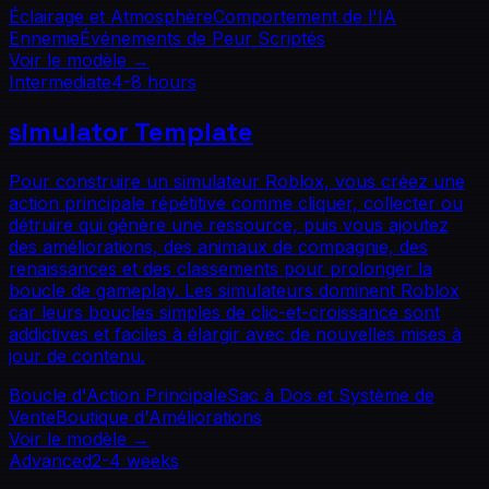
Éclairage et Atmosphère
Comportement de l'IA
Ennemie
Événements de Peur Scriptés
Voir le modèle
→
Intermediate
4-8 hours
simulator
Template
Pour construire un simulateur Roblox, vous créez une
action principale répétitive comme cliquer, collecter ou
détruire qui génère une ressource, puis vous ajoutez
des améliorations, des animaux de compagnie, des
renaissances et des classements pour prolonger la
boucle de gameplay. Les simulateurs dominent Roblox
car leurs boucles simples de clic-et-croissance sont
addictives et faciles à élargir avec de nouvelles mises à
jour de contenu.
Boucle d'Action Principale
Sac à Dos et Système de
Vente
Boutique d'Améliorations
Voir le modèle
→
Advanced
2-4 weeks