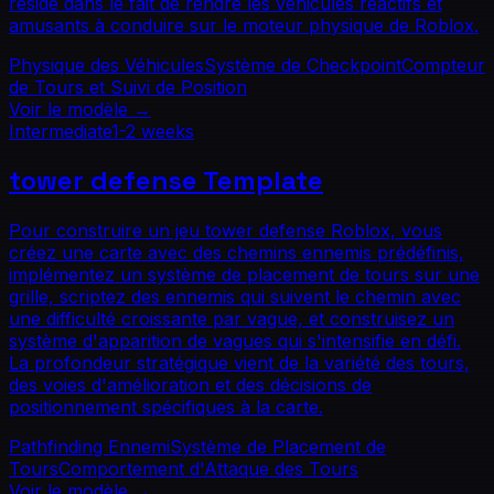
réside dans le fait de rendre les véhicules réactifs et
amusants à conduire sur le moteur physique de Roblox.
Physique des Véhicules
Système de Checkpoint
Compteur
de Tours et Suivi de Position
Voir le modèle
→
Intermediate
1-2 weeks
tower defense
Template
Pour construire un jeu tower defense Roblox, vous
créez une carte avec des chemins ennemis prédéfinis,
implémentez un système de placement de tours sur une
grille, scriptez des ennemis qui suivent le chemin avec
une difficulté croissante par vague, et construisez un
système d'apparition de vagues qui s'intensifie en défi.
La profondeur stratégique vient de la variété des tours,
des voies d'amélioration et des décisions de
positionnement spécifiques à la carte.
Pathfinding Ennemi
Système de Placement de
Tours
Comportement d'Attaque des Tours
Voir le modèle
→