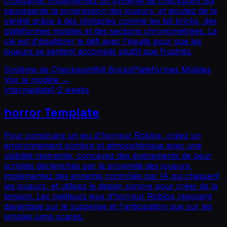
croissante, implémentez un système de checkpoint qui
sauvegarde la progression des joueurs, et ajoutez de la
variété grâce à des obstacles comme les kill bricks, des
plateformes mobiles et des sections chronométrées. La
clé est d'équilibrer le défi avec l'équité pour que les
joueurs se sentent accomplis plutôt que frustrés.
Système de Checkpoint
Kill Bricks
Plateformes Mobiles
Voir le modèle
→
Intermediate
1-2 weeks
horror
Template
Pour construire un jeu d'horreur Roblox, créez un
environnement sombre et atmosphérique avec une
visibilité restreinte, concevez des événements de peur
scriptés déclenchés par la proximité des joueurs,
implémentez des ennemis contrôlés par IA qui chassent
les joueurs, et utilisez le design sonore pour créer de la
tension. Les meilleurs jeux d'horreur Roblox reposent
davantage sur le suspense et l'anticipation que sur les
simples jump scares.