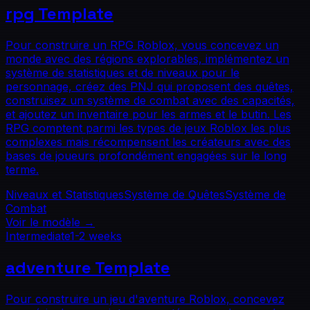
rpg
Template
Pour construire un RPG Roblox, vous concevez un
monde avec des régions explorables, implémentez un
système de statistiques et de niveaux pour le
personnage, créez des PNJ qui proposent des quêtes,
construisez un système de combat avec des capacités,
et ajoutez un inventaire pour les armes et le butin. Les
RPG comptent parmi les types de jeux Roblox les plus
complexes mais récompensent les créateurs avec des
bases de joueurs profondément engagées sur le long
terme.
Niveaux et Statistiques
Système de Quêtes
Système de
Combat
Voir le modèle
→
Intermediate
1-2 weeks
adventure
Template
Pour construire un jeu d'aventure Roblox, concevez