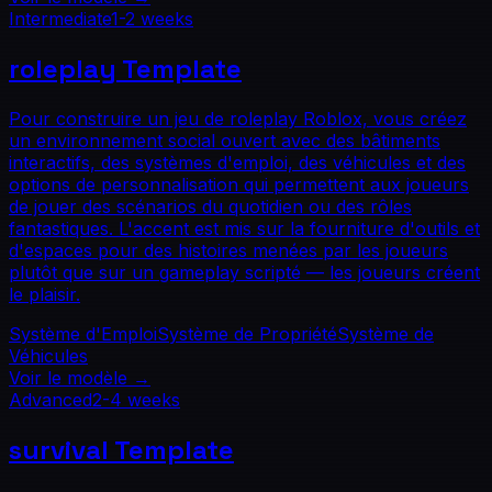
Intermediate
1-2 weeks
roleplay
Template
Pour construire un jeu de roleplay Roblox, vous créez
un environnement social ouvert avec des bâtiments
interactifs, des systèmes d'emploi, des véhicules et des
options de personnalisation qui permettent aux joueurs
de jouer des scénarios du quotidien ou des rôles
fantastiques. L'accent est mis sur la fourniture d'outils et
d'espaces pour des histoires menées par les joueurs
plutôt que sur un gameplay scripté — les joueurs créent
le plaisir.
Système d'Emploi
Système de Propriété
Système de
Véhicules
Voir le modèle
→
Advanced
2-4 weeks
survival
Template