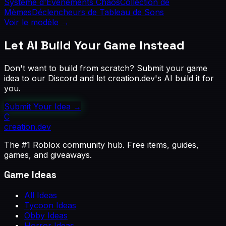
Système d'Événements Chaos
Collection de
Mèmes
Déclencheurs de Tableau de Sons
Voir le modèle
→
Let AI Build Your Game Instead
Don't want to build from scratch? Submit your game
idea to our Discord and let creation.dev's AI build it for
you.
Submit Your Idea →
C
creation
.dev
The #1 Roblox community hub. Free items, guides,
games, and giveaways.
Game Ideas
All Ideas
Tycoon Ideas
Obby Ideas
Horror Ideas