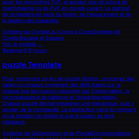
pour les rencontres PvP, et ajoutez une structure de
matchmaking ou de PvP en monde ouvert. Le plafond
de compétences vient du timing, de l'espacement et de
la gestion des capacités.
Système de Combat au Corps à Corps
Système de
Combo
Blocage et Esquive
Voir le modèle
→
Beginner
3-6 hours
puzzle
Template
Pour construire un jeu de puzzle Roblox, concevez des
salles ou niveaux contenant des défis basés sur la
logique que les joueurs résolvent par l'observation, la
reconnaissance de patterns et l'expérimentation.
Chaque puzzle devrait enseigner une mécanique, puis y
ajouter de la complexité. La satisfaction vient du moment
où la solution se révèle et que le joueur se sent
intelligent.
Système de Déclencheur et de Portail
Correspondance