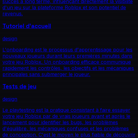
succès à long terme, influençant directement la visibilité
d'un jeu sur la plateforme Roblox et son potentiel de
revenus.
Tutoriel d'accueil
design
L'onboarding est le processus d'apprentissage pour les
nouveaux joueurs durant leurs premières minutes dans
votre jeu Roblox. Un onboarding efficace communique
rapidement les contrôles, les objectifs et les mécaniques
principales sans submerger le joueur.
Tests de jeu
design
Le playtesting est la pratique consistant à faire essayer
votre jeu Roblox par de vrais joueurs avant et après le
lancement pour identifier les bugs, les problèmes
d'équilibre, les mécaniques confuses et les problèmes
de conception. C'est le moyen le plus fiable de découvrir