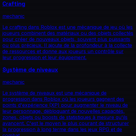
Crafting
mechanic
Le crafting dans Roblox est une mécanique de jeu où les
joueurs combinent des matériaux ou des objets collectés
pour créer de nouveaux objets, souvent plus puissants
ou plus précieux. Il ajoute de la profondeur à la collecte
de ressources et donne aux joueurs un contrôle sur
leur progression et leur équipement.
Système de niveaux
mechanic
Le système de niveaux est une mécanique de
progression dans Roblox où les joueurs gagnent des
points d'expérience (XP) pour augmenter le niveau de
leur personnage, débloquant de nouvelles capacités,
zones, objets ou boosts de statistiques à mesure qu'ils
avancent. C'est le moyen le plus courant de structurer
la progression à long terme dans les jeux RPG et de
combat.