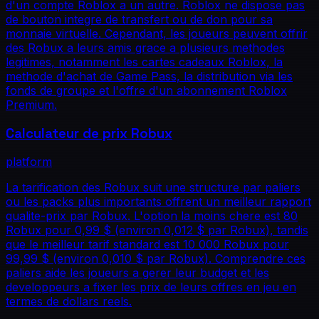
d'un compte Roblox a un autre. Roblox ne dispose pas
de bouton integre de transfert ou de don pour sa
monnaie virtuelle. Cependant, les joueurs peuvent offrir
des Robux a leurs amis grace a plusieurs methodes
legitimes, notamment les cartes cadeaux Roblox, la
methode d'achat de Game Pass, la distribution via les
fonds de groupe et l'offre d'un abonnement Roblox
Premium.
Calculateur de prix Robux
platform
La tarification des Robux suit une structure par paliers
ou les packs plus importants offrent un meilleur rapport
qualite-prix par Robux. L'option la moins chere est 80
Robux pour 0,99 $ (environ 0,012 $ par Robux), tandis
que le meilleur tarif standard est 10 000 Robux pour
99,99 $ (environ 0,010 $ par Robux). Comprendre ces
paliers aide les joueurs a gerer leur budget et les
developpeurs a fixer les prix de leurs offres en jeu en
termes de dollars reels.