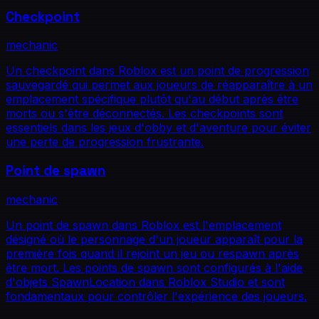
Checkpoint
mechanic
Un checkpoint dans Roblox est un point de progression
sauvegardé qui permet aux joueurs de réapparaître à un
emplacement spécifique plutôt qu'au début après être
morts ou s'être déconnectés. Les checkpoints sont
essentiels dans les jeux d'obby et d'aventure pour éviter
une perte de progression frustrante.
Point de spawn
mechanic
Un point de spawn dans Roblox est l'emplacement
désigné où le personnage d'un joueur apparaît pour la
première fois quand il rejoint un jeu ou respawn après
être mort. Les points de spawn sont configurés à l'aide
d'objets SpawnLocation dans Roblox Studio et sont
fondamentaux pour contrôler l'expérience des joueurs.