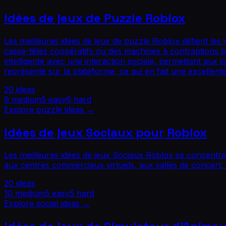
Idées de jeux de Puzzle Roblox
Les meilleures idées de jeux de puzzle Roblox défient les j
casse-têtes coopératifs ou des machines à contraptions b
intelligente avec une interaction sociale, permettant aux 
représenté sur la plateforme, ce qui en fait une excelle
20
ideas
9
medium
5
easy
6
hard
Explore
puzzle
ideas →
Idées de jeux Sociaux pour Roblox
Les meilleures idées de jeux Sociaux Roblox se concentr
aux centres commerciaux virtuels, aux salles de concert, a
20
ideas
10
medium
5
easy
5
hard
Explore
social
ideas →