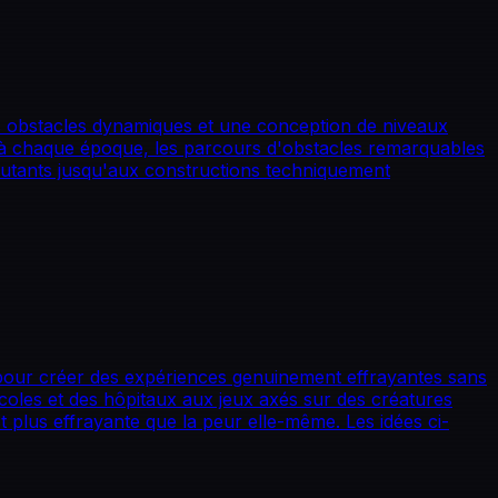
des obstacles dynamiques et une conception de niveaux
à chaque époque, les parcours d'obstacles remarquables
butants jusqu'aux constructions techniquement
te pour créer des expériences genuinement effrayantes sans
oles et des hôpitaux aux jeux axés sur des créatures
 plus effrayante que la peur elle-même. Les idées ci-