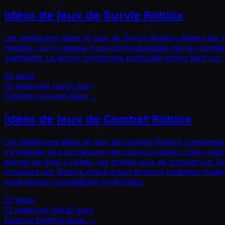
Idées de jeux de Survie Roblox
Les meilleures idées de jeux de Survie Roblox défient les
hostiles. Qu'il s'agisse d'une zone dévastée par les zombie
gratifiante. Le genre fonctionne particulièrement bien su
20
ideas
10
medium
9
hard
1
easy
Explore
survival
ideas →
Idées de jeux de Combat Roblox
Les meilleures idées de jeux de combat Roblox combinent
s'entraîner et à se mesurer les uns aux autres. Des systè
arènes de duel à l'épée, les grands jeux de combat sur R
prospère sur Roblox grâce à son énorme potentiel multijo
expériences compétitives profondes.
20
ideas
12
medium
6
hard
2
easy
Explore
fighting
ideas →