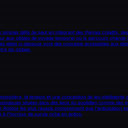
s simples défis de saut en intégrant des thèmes créatifs, 
ur aux obbies de voyage temporel où le parcours change 
Les idées ci-dessous vont des concepts accessibles aux dé
tre les obbies.
'atmosphère, la tension et une conception de jeu intelligen
logiques situées dans des lieux du quotidien comme des éc
Roblox les plus réussis comprennent que l'anticipation est
 à l'horreur de survie riche en action.