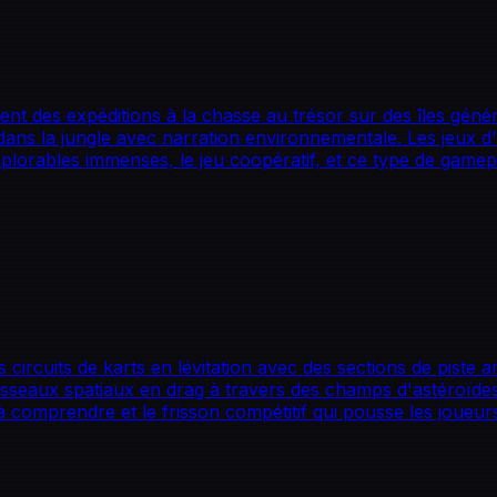
t des expéditions à la chasse au trésor sur des îles généré
dans la jungle avec narration environnementale. Les jeux 
orables immenses, le jeu coopératif, et ce type de gamepla
circuits de karts en lévitation avec des sections de piste a
 vaisseaux spatiaux en drag à travers des champs d'astéroï
s à comprendre et le frisson compétitif qui pousse les joueu