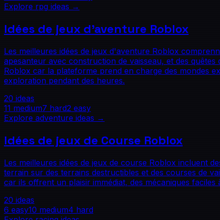
Explore
rpg
ideas →
Idées de jeux d'aventure Roblox
Les meilleures idées de jeux d'aventure Roblox comprennen
apesanteur avec construction de vaisseau, et des quêtes 
Roblox car la plateforme prend en charge des mondes expl
exploration pendant des heures.
20
ideas
11
medium
7
hard
2
easy
Explore
adventure
ideas →
Idées de jeux de Course Roblox
Les meilleures idées de jeux de course Roblox incluent des 
terrain sur des terrains destructibles et des courses de
car ils offrent un plaisir immédiat, des mécaniques facile
20
ideas
6
easy
10
medium
4
hard
Explore
racing
ideas →