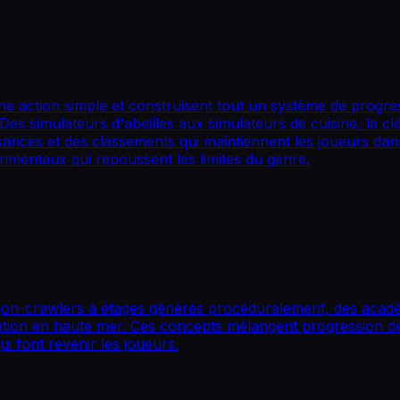
e action simple et construisent tout un système de progress
Des simulateurs d'abeilles aux simulateurs de cuisine, la c
ances et des classements qui maintiennent les joueurs dans
mentaux qui repoussent les limites du genre.
njon-crawlers à étages générés procéduralement, des acad
ation en haute mer. Ces concepts mélangent progression d
 font revenir les joueurs.