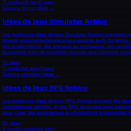
11
medium
6
hard
3
easy
Explore
horror
ideas →
Idées de jeux Simulator Roblox
Les meilleures idées de jeux Simulator Roblox prennent un
devenir exponentiellement plus puissants au fil du temps. 
des améliorations, des animaux de compagnie, des renaiss
éprouvées avec de nouvelles touches aux concepts expéri
20
ideas
11
medium
8
easy
1
hard
Explore
simulator
ideas →
Idées de jeux RPG Roblox
Les meilleures idées de jeux RPG Roblox incluent des do
compétences ramifiés, et des RPG de pirates avec explor
pour créer des expériences profondément engageantes qui
20
ideas
8
hard
10
medium
2
easy