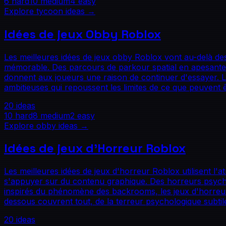
6
hard
10
medium
4
easy
Explore
tycoon
ideas →
Idées de jeux Obby Roblox
Les meilleures idées de jeux obby Roblox vont au-delà de
mémorable. Des parcours de parkour spatial en apesante
donnent aux joueurs une raison de continuer d'essayer. 
ambitieuses qui repoussent les limites de ce que peuvent ê
20
ideas
10
hard
8
medium
2
easy
Explore
obby
ideas →
Idées de jeux d'Horreur Roblox
Les meilleures idées de jeux d'horreur Roblox utilisent l
s'appuyer sur du contenu graphique. Des horreurs psycho
inspirés du phénomène des backrooms, les jeux d'horreur 
dessous couvrent tout, de la terreur psychologique subtile
20
ideas