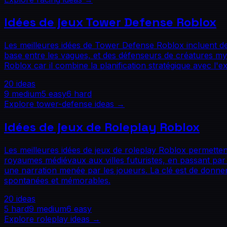
Idées de jeux Tower Defense Roblox
Les meilleures idées de Tower Defense Roblox incluent de
base entre les vagues, et des défenseurs de créatures myt
Roblox car il combine la planification stratégique avec l'e
20
ideas
9
medium
5
easy
6
hard
Explore
tower-defense
ideas →
Idées de jeux de Roleplay Roblox
Les meilleures idées de jeux de roleplay Roblox permetten
royaumes médiévaux aux villes futuristes, en passant par
une narration menée par les joueurs. La clé est de donner
spontanées et mémorables.
20
ideas
5
hard
9
medium
6
easy
Explore
roleplay
ideas →