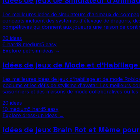
Idées de jeux de Simulateur d'Anima
Les meilleures idées de simulateurs d'animaux de compagn
concepts incluent des systèmes d'élevage de dragons, de
compétitives qui donnent aux joueurs une raison de continu
20
ideas
6
hard
9
medium
5
easy
Explore
pet-sim
ideas →
Idées de jeux de Mode et d'Habillage
Les meilleures idées de jeux d'habillage et de mode Roblox
podiums et les défis de stylisme d'avatar. Les meilleurs 
saisonniers et des maisons de mode collaboratives où le
20
ideas
10
medium
5
hard
5
easy
Explore
dress-up
ideas →
Idées de jeux Brain Rot et Mème pour