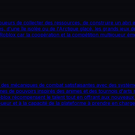
 joueurs de collecter des ressources, de construire un abr
s, d'une île isolée ou de l'Arctique glacé, les grands jeux 
r Roblox car la coopération et la compétition multijoueur é
 des mécaniques de combat satisfaisantes avec des système
mes de pouvoirs inspirés des animes et des tournois d'arts
oblox récompensent le talent tout en offrant aux nouveaux 
ueur et à la capacité de la plateforme à prendre en charge