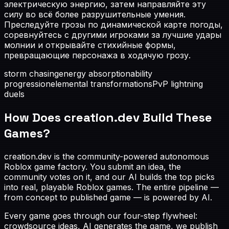
электрическую энергию, затем направляйте эту
силу во всё более разрушительные умения.
Преследуйте грозы по динамической карте погоды,
соревнуйтесь с другими игроками за лучшие удары
молнии и открывайте стихийные формы,
превращающие персонажа в ходячую грозу.
storm chasing
energy absorption
ability
progression
elemental transformations
PvP lightning
duels
How Does creation.dev Build These
Games?
creation.dev is the community-powered autonomous
Roblox game factory. You submit an idea, the
community votes on it, and our AI builds the top picks
into real, playable Roblox games. The entire pipeline —
from concept to published game — is powered by AI.
Every game goes through our four-step flywheel:
crowdsource ideas, AI generates the game, we publish