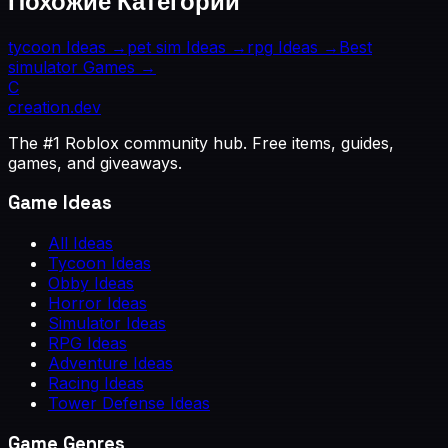
Похожие Категории
tycoon
Ideas →
pet sim
Ideas →
rpg
Ideas →
Best
simulator
Games →
C
creation
.dev
The #1 Roblox community hub. Free items, guides,
games, and giveaways.
Game Ideas
All Ideas
Tycoon Ideas
Obby Ideas
Horror Ideas
Simulator Ideas
RPG Ideas
Adventure Ideas
Racing Ideas
Tower Defense Ideas
Game Genres