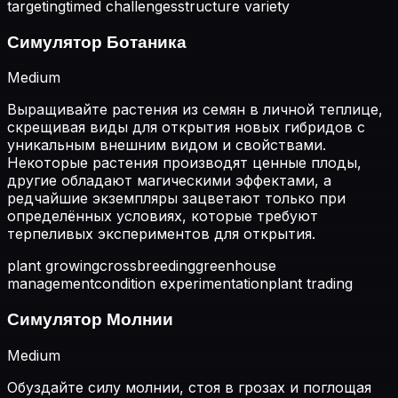
targeting
timed challenges
structure variety
Симулятор Ботаника
Medium
Выращивайте растения из семян в личной теплице,
скрещивая виды для открытия новых гибридов с
уникальным внешним видом и свойствами.
Некоторые растения производят ценные плоды,
другие обладают магическими эффектами, а
редчайшие экземпляры зацветают только при
определённых условиях, которые требуют
терпеливых экспериментов для открытия.
plant growing
crossbreeding
greenhouse
management
condition experimentation
plant trading
Симулятор Молнии
Medium
Обуздайте силу молнии, стоя в грозах и поглощая