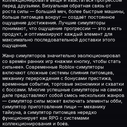
перед друзьями. Визуальная обратная связь от
роста силы — больший меч, более быстрые машины,
больше питомцев вокруг — создаёт постоянное
ощущение достижения. Лучшие симуляторы
понимают, что ощущение прогрессии — это и есть
продукт, и оптимизируют каждый элемент для
максимально последовательной доставки этого
ощущения.
Жанр симуляторов значительно эволюционировал
со времён ранних игр «нажми кнопку, чтобы стать
сильнее». Современные Roblox-симуляторы
включают сложные системы слияния питомцев,
механику перерождения с бонусами престижа,
временные события, торговые экономики и схватки
с боссами. Многие успешные симуляторы на самом
деле представляют собой смесь нескольких жанров
— симулятор силы может включать элементы обби,
симулятор приготовления пищи — механику
тайкуна, а симулятор питомцев нередко
функционирует как RPG с системами
коллекционирования и боёв.