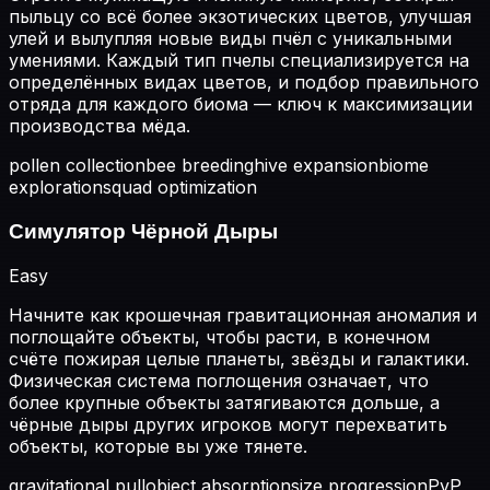
пыльцу со всё более экзотических цветов, улучшая
улей и вылупляя новые виды пчёл с уникальными
умениями. Каждый тип пчелы специализируется на
определённых видах цветов, и подбор правильного
отряда для каждого биома — ключ к максимизации
производства мёда.
pollen collection
bee breeding
hive expansion
biome
exploration
squad optimization
Симулятор Чёрной Дыры
Easy
Начните как крошечная гравитационная аномалия и
поглощайте объекты, чтобы расти, в конечном
счёте пожирая целые планеты, звёзды и галактики.
Физическая система поглощения означает, что
более крупные объекты затягиваются дольше, а
чёрные дыры других игроков могут перехватить
объекты, которые вы уже тянете.
gravitational pull
object absorption
size progression
PvP