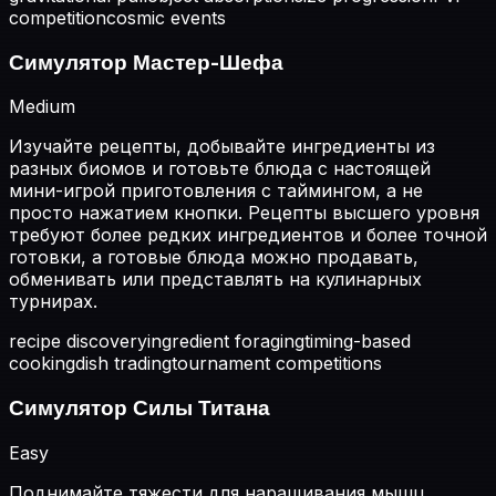
competition
cosmic events
Симулятор Мастер-Шефа
Medium
Изучайте рецепты, добывайте ингредиенты из
разных биомов и готовьте блюда с настоящей
мини-игрой приготовления с таймингом, а не
просто нажатием кнопки. Рецепты высшего уровня
требуют более редких ингредиентов и более точной
готовки, а готовые блюда можно продавать,
обменивать или представлять на кулинарных
турнирах.
recipe discovery
ingredient foraging
timing-based
cooking
dish trading
tournament competitions
Симулятор Силы Титана
Easy
Поднимайте тяжести для наращивания мышц,