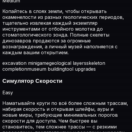
Medium
Копайтесь в слоях земли, чтобы открывать
окаменелости из разных геологических периодов,
тщательно извлекая каждый экземпляр
инструментами от отбойного молотка до
стоматологического зонда. Полные скелеты
динозавров продаются за огромные
вознаграждения, а личный музей наполняется с
каждым вашим открытием.
excavation minigame
geological layers
skeleton
completion
museum building
tool upgrades
Симулятор Скорости
Easy
Наматывайте круги по всё более сложным трассам,
набирая скорость и открывая шлейфы, ауры и
новые миры, требующие минимальных порогов
скорости для доступа. Чем быстрее вы
становитесь, тем сложнее трассы — с резкими