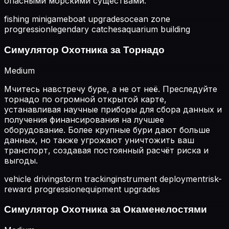
опасными морскими существами.
fishing minigame
boat upgrades
ocean zone
progression
legendary catches
aquarium building
Симулятор Охотника за Торнадо
Medium
Мчитесь навстречу буре, а не от неё. Преследуйте
торнадо по огромной открытой карте,
устанавливая научные приборы для сбора данных и
получения финансирования на лучшее
оборудование. Более крупные бури дают больше
данных, но также угрожают уничтожить ваш
транспорт, создавая постоянный расчёт риска и
выгоды.
vehicle driving
storm tracking
instrument deployment
risk-
reward progression
equipment upgrades
Симулятор Охотника за Окаменелостями