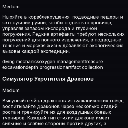
Medium
Ныряйте в кораблекрушения, подводные пещеры и
затонувшие руины, чтобы поднять сокровища,
управляя запасом кислорода и глубиной
погружения. Редкие артефакты требуют нескольких
погружений для полного извлечения, а подводные
течения и морская жизнь добавляют экологические
вызовы каждой экспедиции.
diving mechanics
oxygen management
treasure
excavation
depth progression
artifact collection
Симулятор Укротителя Драконов
Medium
Вылупляйте яйца драконов из вулканических гнёзд,
воспитывайте драконов через несколько стадий
роста и тренируйте их для воздушных боевых
турниров. Каждый тип стихии дракона имеет
сильные и слабые стороны против других, а