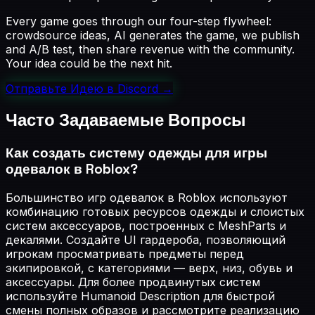
Every game goes through our four-step flywheel:
crowdsource ideas, AI generates the game, we publish
and A/B test, then share revenue with the community.
Your idea could be the next hit.
Отправьте Идею в Discord
→
Часто Задаваемые Вопросы
Как создать систему одежды для игры
одевалок в Roblox?
Большинство игр одевалок в Roblox используют
комбинацию готовых ресурсов одежды и слоистых
систем аксессуаров, построенных с MeshParts и
декалями. Создайте UI гардероба, позволяющий
игрокам просматривать предметы перед
экипировкой, с категориями — верх, низ, обувь и
аксессуары. Для более продвинутых систем
используйте Humanoid Description для быстрой
смены полных образов и рассмотрите реализацию