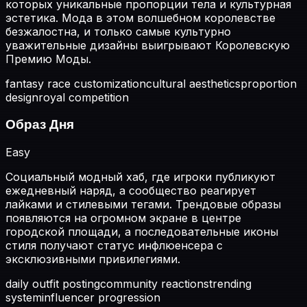
которых уникальные пропорции тела и культурная
эстетика. Мода в этом волшебном королевстве
безжалостна, и только самые культурно
уважительные дизайны выигрывают Королевскую
Премию Моды.
fantasy race customization
cultural aesthetics
proportion
design
royal competition
Образ Дня
Easy
Социальный модный хаб, где игроки публикуют
ежедневный наряд, а сообщество реагирует
лайками и стилевыми тегами. Трендовые образы
появляются на огромном экране в центре
городской площади, а последовательные иконы
стиля получают статус инфлюенсера с
эксклюзивными привилегиями.
daily outfit posting
community reactions
trending
system
influencer progression