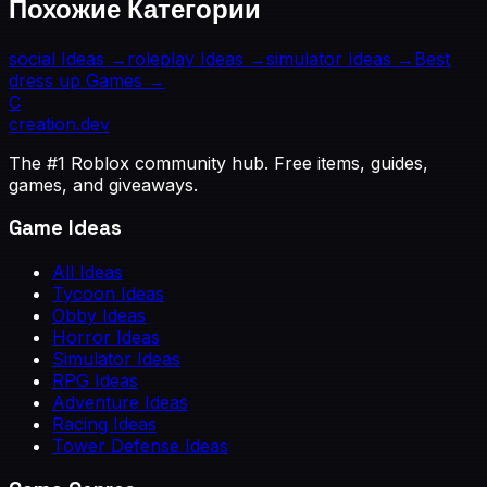
Похожие Категории
social
Ideas →
roleplay
Ideas →
simulator
Ideas →
Best
dress up
Games →
C
creation
.dev
The #1 Roblox community hub. Free items, guides,
games, and giveaways.
Game Ideas
All Ideas
Tycoon Ideas
Obby Ideas
Horror Ideas
Simulator Ideas
RPG Ideas
Adventure Ideas
Racing Ideas
Tower Defense Ideas