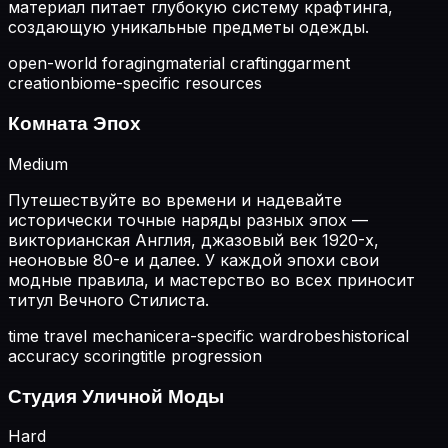
материал питает глубокую систему крафтинга,
создающую уникальные предметы одежды.
open-world foraging
material crafting
garment
creation
biome-specific resources
Комната Эпох
Medium
Путешествуйте во времени и надевайте
исторически точные наряды разных эпох —
викторианская Англия, джазовый век 1920-х,
неоновые 80-е и далее. У каждой эпохи свои
модные правила, и мастерство во всех приносит
титул Вечного Стилиста.
time travel mechanic
era-specific wardrobes
historical
accuracy scoring
title progression
Студия Уличной Моды
Hard