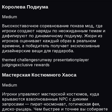
Королева Подиума
Medium
Высокоставочное соревнование показа мод, где
игроки создают наряды по неожиданным темам и
дефилируют по динамичному подиуму. Жюри из
игроков оценивает каждый образ в реальном
времени, а победитель получает эксклюзивные
дизайнерские вещи для гардероба.
themed challenges
runway presentation
player
judging
exclusive rewards
Мастерская Костюмного Хаоса
Medium
Игроки управляют мастерской костюмов, куда
врываются взволнованные NPC с дикими
запросами — пират-космонавт, готическая фея,
диско-рыцарь. Чем быстрее и точнее вы собираете