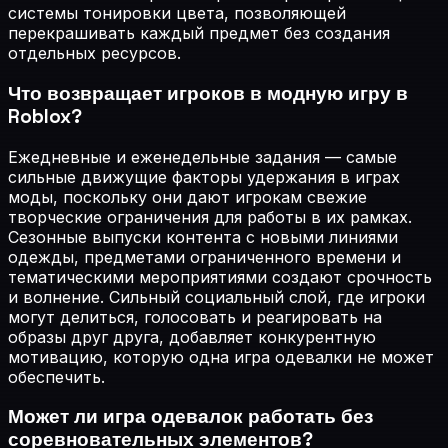
системы тонировки цвета, позволяющей
перекрашивать каждый предмет без создания
отдельных ресурсов.
Что возвращает игроков в модную игру в
Roblox?
Ежедневные и еженедельные задания — самые
сильные движущие факторы удержания в играх
моды, поскольку они дают игрокам свежие
творческие ограничения для работы в их рамках.
Сезонные выпуски контента с новыми линиями
одежды, предметами ограниченного времени и
тематическими мероприятиями создают срочность
и волнение. Сильный социальный слой, где игроки
могут делиться, голосовать и реагировать на
образы друг друга, добавляет конкурентную
мотивацию, которую одна игра одевалки не может
обеспечить.
Может ли игра одевалок работать без
соревновательных элементов?