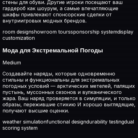
стены для обуви. Другие игроки посещают ваш
гардероб как шоурум, а самые впечатляющие
шкафы привлекают спонсорские сделки от
внутриигровых модных брендов.
room design
showroom tours
sponsorship system
display
customization
Мода для Экстремальной Погоды
Medium
Создавайте наряды, которые одновременно
стильны и функциональны для экстремальных
погодных условий — арктических метелей, палящих
пустынь, муссонных сезонов и вулканического
жара. Ваш наряд проверяется в симуляции, и только
образы, пережившие стихию И хорошо выглядящие,
получают высшие оценки.
weather simulation
functional design
durability testing
dual
scoring system