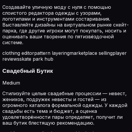
Создавайте уличную моду с нуля с помощью
слоистого редактора одежды с узорами,
логотипами и инструментами состаривания.
Выставляйте дизайны на виртуальном рынке скейт-
парка, где другие игроки могут покупать, носить и
оценивать ваши творения по пятизвёздочной
системе.
clothing editor
pattern layering
marketplace selling
player
reviews
skate park hub
Свадебный Бутик
Medium
Стилизуйте целые свадебные процессии — невест,
женихов, подружек невесты и гостей — из
огромного каталога формальной одежды. У каждой
свадьбы есть тема и бюджет, а оценка
удовлетворённости пары определяет, получит ли
ваш бутик блестящую рекомендацию.