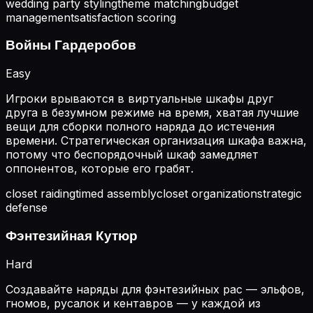
wedding party styling
theme matching
budget
management
satisfaction scoring
Войны Гардеробов
Easy
Игроки врываются в виртуальные шкафы друг
друга в безумном режиме на время, хватая лучшие
вещи для сборки полного наряда до истечения
времени. Стратегическая организация шкафа важна,
потому что беспорядочный шкаф замедляет
оппонентов, которые его грабят.
closet raiding
timed assembly
closet organization
strategic
defense
Фэнтезийная Кутюр
Hard
Создавайте наряды для фэнтезийных рас — эльфов,
гномов, русалок и кентавров — у каждой из