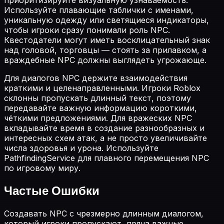
Используйте плавающие таблички с именами,
уникальную одежду или светящиеся индикаторы,
чтобы игроки сразу понимали роль NPC.
Квестодатели могут иметь восклицательный знак
над головой, торговцы — стоять за прилавком, а
враждебные NPC должны выглядеть угрожающе.
Для диалогов NPC держите взаимодействия
краткими и целенаправленными. Игроки Roblox
склонны пропускать длинный текст, поэтому
передавайте важную информацию короткими,
чёткими предложениями. Для вражеских NPC
вкладывайте время в создание разнообразных и
интересных схем атак, а не просто увеличивайте
числа здоровья и урона. Используйте
PathfindingService для плавного перемещения NPC
по игровому миру.
Частые Ошибки
Создавать NPC с чрезмерно длинным диалогом,
который игроки пропускают, пряча важные