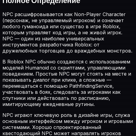
Полное Определение
NPC расшифровывается как Non-Player Character
(персонаж, не управляемый игроком) и означает
любого гуманоида или существо в игре Roblox,
которым управляет код игры, а не живой игрок.
NPC — один из наиболее универсальных
инструментов разработчика Roblox: от
дружелюбных торговцев до враждебных монстров.
В Roblox NPC обычно создаются с использованием
моделей Humanoid со скриптами, управляющими
поведением. Простые NPC могут стоять на месте и
показывать диалог при клике, а сложные —
перемещаться с помощью PathfindingService,
участвовать в боях, следовать за игроками как
спутники или действовать по расписанию,
имитирующему ежедневные рутины.
NPC играют ключевую роль в дизайне игры, служа
основным интерфейсом между игроком и игровыми
системами. Хорошо спроектированный
квестодающий NPC может направлять игроков