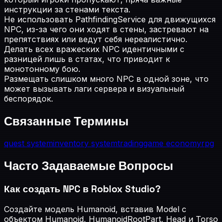
инструкции за стенами текста.
Не использовать PathfindingService для движущихся
NPC, из-за чего они ходят в стены, застревают на
препятствиях или ведут себя нереалистично.
Делать всех вражеских NPC идентичными с
разницей лишь в статах, что приводит к
монотонному бою.
Размещать слишком много NPC в одной зоне, что
может вызывать лаги сервера и визуальный
беспорядок.
Связанные Термины
quest system
inventory system
trading
game economy
rpg
Часто Задаваемые Вопросы
Как создать NPC в Roblox Studio?
Создайте модель Humanoid, вставив Model с
объектом Humanoid, HumanoidRootPart, Head и Torso