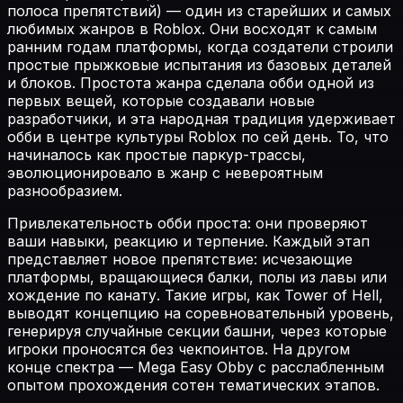
полоса препятствий) — один из старейших и самых
любимых жанров в Roblox. Они восходят к самым
ранним годам платформы, когда создатели строили
простые прыжковые испытания из базовых деталей
и блоков. Простота жанра сделала обби одной из
первых вещей, которые создавали новые
разработчики, и эта народная традиция удерживает
обби в центре культуры Roblox по сей день. То, что
начиналось как простые паркур-трассы,
эволюционировало в жанр с невероятным
разнообразием.
Привлекательность обби проста: они проверяют
ваши навыки, реакцию и терпение. Каждый этап
представляет новое препятствие: исчезающие
платформы, вращающиеся балки, полы из лавы или
хождение по канату. Такие игры, как Tower of Hell,
выводят концепцию на соревновательный уровень,
генерируя случайные секции башни, через которые
игроки проносятся без чекпоинтов. На другом
конце спектра — Mega Easy Obby с расслабленным
опытом прохождения сотен тематических этапов.