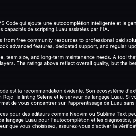
S Code qui ajoute une autocomplétion intelligente et la gén
capacités de scripting Luau assistées par l'IA.
from free community resources to professional paid soluti
nlock advanced features, dedicated support, and regular up
pe, team size, and long-term maintenance needs. A tool tha
ayers. The ratings above reflect overall quality, but the b
Code est la recommandation évidente. Son écosystème d'ext
on Rojo, le linting Selene et le serveur de langage Luau. Si 
permet de vous concentrer sur l'apprentissage de Luau san
nces pour des éditeurs comme Neovim ou Sublime Text peuv
e langage Luau pour l'autocomplétion et les diagnostics, plu
diteur que vous choisissez, assurez-vous d'activer la vérif