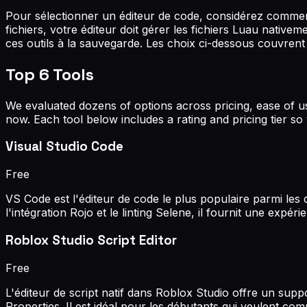
Pour sélectionner un éditeur de code, considérez comment i
fichiers, votre éditeur doit gérer les fichiers Luau nativem
ces outils à la sauvegarde. Les choix ci-dessous couvre
Top
6
Tools
We evaluated dozens of options across pricing, ease of 
now. Each tool below includes a rating and pricing tier so 
Visual Studio Code
Free
VS Code est l'éditeur de code le plus populaire parmi le
l'intégration Rojo et le linting Selene, il fournit une ex
Roblox Studio Script Editor
Free
L'éditeur de script natif dans Roblox Studio offre un sup
Properties. Il est idéal pour les débutants qui veulent c