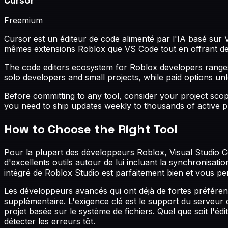
Cursor
Freemium
Cursor est un éditeur de code alimenté par l'IA basé sur V
mêmes extensions Roblox que VS Code tout en offrant des 
The
code editors
ecosystem for Roblox developers ranges 
solo developers and small projects, while paid options u
Before committing to any tool, consider your project sco
you need to ship updates weekly to thousands of active pl
How to Choose the Right Tool
Pour la plupart des développeurs Roblox, Visual Studio 
d'excellents outils autour de lui incluant la synchronisati
intégré de Roblox Studio est parfaitement bien et vous 
Les développeurs avancés qui ont déjà de fortes préfére
supplémentaire. L'exigence clé est le support du serveur d
projet basée sur le système de fichiers. Quel que soit l'é
détecter les erreurs tôt.