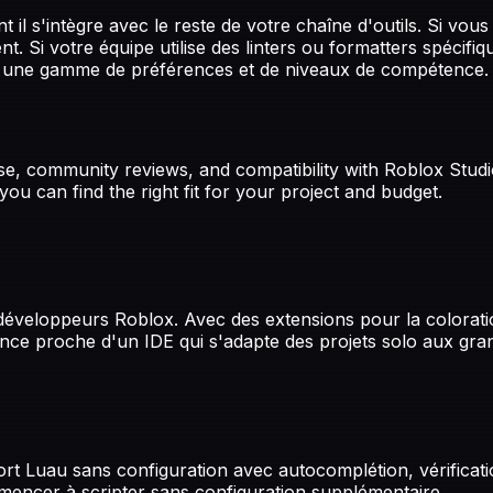
l s'intègre avec le reste de votre chaîne d'outils. Si vous
ent. Si votre équipe utilise des linters ou formatters spécif
nt une gamme de préférences et de niveaux de compétence.
use, community reviews, and compatibility with Roblox Stu
you can find the right fit for your project and budget.
s développeurs Roblox. Avec des extensions pour la colorat
périence proche d'un IDE qui s'adapte des projets solo aux g
port Luau sans configuration avec autocomplétion, vérificat
ommencer à scripter sans configuration supplémentaire.