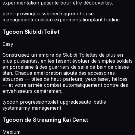
expérimentation patiente pour être découvertes.
plant growing
crossbreeding
greenhouse
management
condition experimentation
plant trading
Tycoon Skibidi Toilet
Easy
Construisez un empire de Skibidi Toilettes de plus en
plus puissantes, en les faisant évoluer de simples soldats
en porcelaine à des guerriers de salle de bain de classe
titan. Chaque amélioration ajoute des accessoires
absurdes — têtes de haut-parleurs, yeux laser, hélices
— et votre armée combat automatiquement contre des
envahisseurs caméramen.
tycoon progression
toilet upgrades
auto-battle
system
army management
Tycoon de Streaming Kai Cenat
Medium