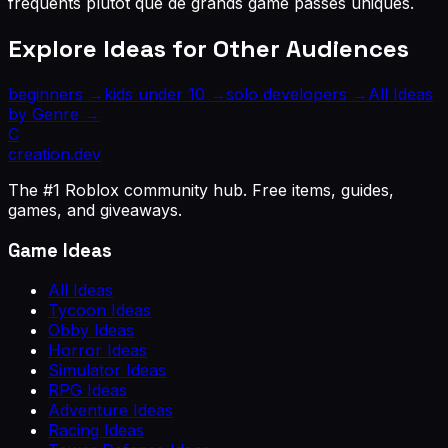
fréquents plutôt que de grands game passes uniques.
Explore Ideas for Other Audiences
beginners
→
kids under 10
→
solo developers
→
All Ideas
by Genre →
C
creation
.dev
The #1 Roblox community hub. Free items, guides,
games, and giveaways.
Game Ideas
All Ideas
Tycoon Ideas
Obby Ideas
Horror Ideas
Simulator Ideas
RPG Ideas
Adventure Ideas
Racing Ideas