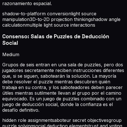
razonamiento espacial.
shadow-to-platform conversion
light source
manipulation
3D-to-2D projection thinking
shadow angle
calculation
multiple light source interactions
Consenso: Salas de Puzzles de Deducción
Social
Medium
Grupos de seis entran en una sala de puzzles, pero dos
jugadores secretamente reciben instrucciones diferentes
que, si se siguen, sabotearán la solución. La mayoría
debe resolver el puzzle mientras descubren quién
trabaja en su contra, y los saboteadores deben parecer
útiles mientras sutilmente llevan al grupo por el camino
equivocado. Es un juego de puzzles combinado con un
juego de deducción social, donde la confianza es el
desafío definitivo.
hidden role assignment
saboteur secret objectives
group
puzzle solving
social deduction elements
trust and voting