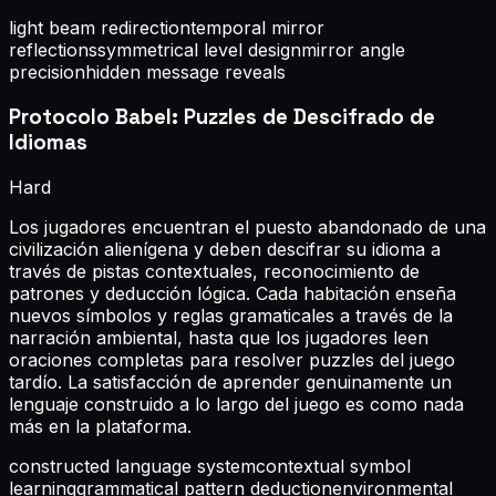
light beam redirection
temporal mirror
reflections
symmetrical level design
mirror angle
precision
hidden message reveals
Protocolo Babel: Puzzles de Descifrado de
Idiomas
Hard
Los jugadores encuentran el puesto abandonado de una
civilización alienígena y deben descifrar su idioma a
través de pistas contextuales, reconocimiento de
patrones y deducción lógica. Cada habitación enseña
nuevos símbolos y reglas gramaticales a través de la
narración ambiental, hasta que los jugadores leen
oraciones completas para resolver puzzles del juego
tardío. La satisfacción de aprender genuinamente un
lenguaje construido a lo largo del juego es como nada
más en la plataforma.
constructed language system
contextual symbol
learning
grammatical pattern deduction
environmental