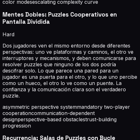
color modes
escalating complexity curve
Mentes Dobles: Puzzles Cooperativos en
Pantalla Dividida
Hard
Dos jugadores ven el mismo entorno desde diferentes
perspectivas: uno ve plataformas y caminos, el otro ve
interruptores y mecanismos, y deben comunicarse para
resolver puzzles que ninguno de los dos podría
descifrar solo. Lo que parece una pared para un
jugador es una puerta para el otro, y lo que uno percibe
como un hueco, el otro lo ve como un puente. La
confianza y la comunicación clara son el verdadero
puzzle.
asymmetric perspective system
mandatory two-player
cooperation
communication-dependent
design
perspective-based obstacles
trust-building
progression
Recurrencia: Salas de Puzzles con Bucle