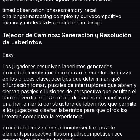
timed observation phases
memory recall
challenges
increasing complexity curve
competitive
memory mode
detail-oriented room design
Tejedor de Caminos: Generación y Resolución
de Laberintos
Easy
Los jugadores resuelven laberintos generados
proceduralmente que incorporan elementos de puzzle
en los cruces clave: acertijos que determinan qué
bifurcación tomar, puzzles de interruptores que abren y
cierran pasajes e ilusiones de perspectiva que ocultan el
camino verdadero. Un modo de carrera competitivo y
una herramienta constructora de laberintos que permite
a los jugadores diseñar laberintos para que otros los
intenten completan la experiencia.
procedural maze generation
intersection puzzle
elements
perspective illusion paths
competitive race
mode
player maze builder tool