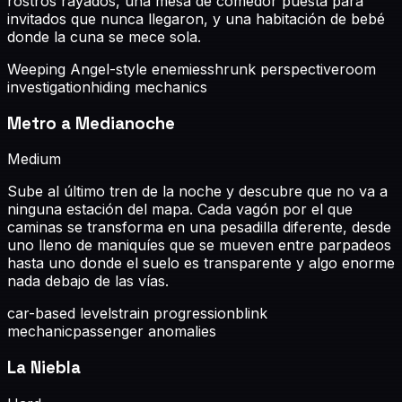
rostros rayados, una mesa de comedor puesta para
invitados que nunca llegaron, y una habitación de bebé
donde la cuna se mece sola.
Weeping Angel-style enemies
shrunk perspective
room
investigation
hiding mechanics
Metro a Medianoche
Medium
Sube al último tren de la noche y descubre que no va a
ninguna estación del mapa. Cada vagón por el que
caminas se transforma en una pesadilla diferente, desde
uno lleno de maniquíes que se mueven entre parpadeos
hasta uno donde el suelo es transparente y algo enorme
nada debajo de las vías.
car-based levels
train progression
blink
mechanic
passenger anomalies
La Niebla