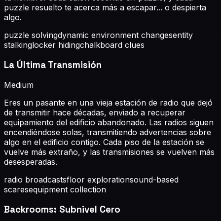
puzzle resuelto te acerca más a escapar... o despierta
algo.
puzzle solving
dynamic environment changes
entity
stalking
locker hiding
chalkboard clues
La Última Transmisión
Medium
Eres un pasante en una vieja estación de radio que dejó
de transmitir hace décadas, enviado a recuperar
equipamiento del edificio abandonado. Las radios siguen
encendiéndose solas, transmitiendo advertencias sobre
algo en el edificio contigo. Cada piso de la estación se
vuelve más extraño, y las transmisiones se vuelven más
desesperadas.
radio broadcasts
floor exploration
sound-based
scares
equipment collection
Backrooms: Subnivel Cero