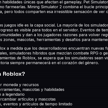
 habilidades únicas que afectan el gameplay. Pet Simulator
o farmearlas. Mining Simulator 2 combina el bucle princip
, pero todos comparten esa irresistible sensación de ver 
es juegos idle es la capa social. La mayoría de los simulad
rogreso es visible para todos en el servidor. Eventos de ti
omunidades y dan a los jugadores razones para volver reg
s zonas, mascotas, herramientas y desafíos para mantene
ox a medida que los desarrolladores encuentran nuevas fo
 reales, simuladores híbridos que mezclan combate RPG o g
ramientas de Roblox, se espera que los simuladores sean
actoria siempre permanecerá en el corazón del género.
n Roblox
?
nar moneda y recursos
rramientas, mascotas y habilidades
 a legendario
ercambiar artículos y mascotas
 eventos y artículos de tiempo limitado