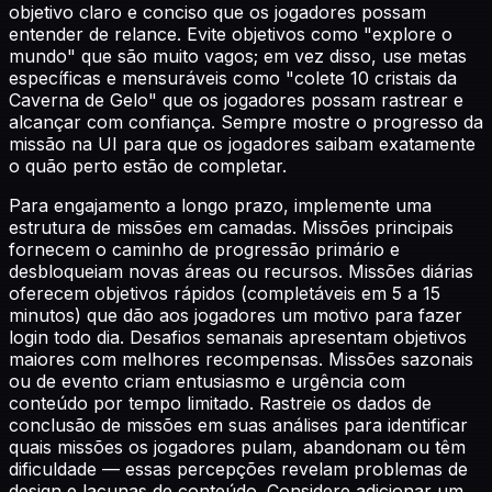
objetivo claro e conciso que os jogadores possam
entender de relance. Evite objetivos como "explore o
mundo" que são muito vagos; em vez disso, use metas
específicas e mensuráveis como "colete 10 cristais da
Caverna de Gelo" que os jogadores possam rastrear e
alcançar com confiança. Sempre mostre o progresso da
missão na UI para que os jogadores saibam exatamente
o quão perto estão de completar.
Para engajamento a longo prazo, implemente uma
estrutura de missões em camadas. Missões principais
fornecem o caminho de progressão primário e
desbloqueiam novas áreas ou recursos. Missões diárias
oferecem objetivos rápidos (completáveis em 5 a 15
minutos) que dão aos jogadores um motivo para fazer
login todo dia. Desafios semanais apresentam objetivos
maiores com melhores recompensas. Missões sazonais
ou de evento criam entusiasmo e urgência com
conteúdo por tempo limitado. Rastreie os dados de
conclusão de missões em suas análises para identificar
quais missões os jogadores pulam, abandonam ou têm
dificuldade — essas percepções revelam problemas de
design e lacunas de conteúdo. Considere adicionar um