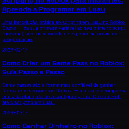
Scripting no Roblox para Iniciantes:
Aprenda a Programar em Luau
Uma introdução prática ao scripting em Luau no Roblox
Studio — da sua primeira variável ao seu primeiro script
funcional, sem necessidade de experiência prévia em
programação.
2026-02-17
Como Criar um Game Pass no Roblox:
Guia Passo a Passo
Game passes são a forma mais confiável de ganhar
Robux com seu jogo no Roblox. Este guia te acompanha
em cada etapa, desde a configuração no Creator Hub
até o scripting em Luau.
2026-02-17
Como Ganhar Dinheiro no Roblox: