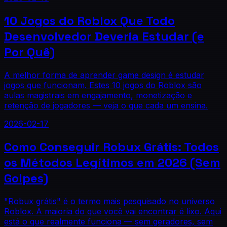
10 Jogos do Roblox Que Todo
Desenvolvedor Deveria Estudar (e
Por Quê)
A melhor forma de aprender game design é estudar
jogos que funcionam. Estes 10 jogos do Roblox são
aulas magistrais em engajamento, monetização e
retenção de jogadores — veja o que cada um ensina.
2026-02-17
Como Conseguir Robux Grátis: Todos
os Métodos Legítimos em 2026 (Sem
Golpes)
"Robux grátis" é o termo mais pesquisado no universo
Roblox. A maioria do que você vai encontrar é lixo. Aqui
está o que realmente funciona — sem geradores, sem