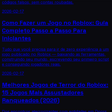
códigos falsos, sem contas roubadas.
2026-02-17
Como Fazer um Jogo no Roblox: Guia
Completo Passo a Passo Para
Iniciantes
Tudo que você precisa para ir de zero experiência a um
jogo publicado no Roblox — baixando as ferramentas,
construindo seu mundo, escrevendo seu primeiro script
e conseguindo jogadores reais.
2026-02-17
Melhores Jogos de Terror do Roblox:
15 Jogos Mais Assustadores
Ranqueados (2026)
Dos encontros aterrorizantes com entidades em Doors