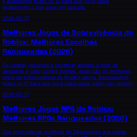
e analisamos todos os 12 para que você saiba
exatamente o que jogar em seguida.
2026-02-17
Melhores Jogos de Sobrevivência do
Roblox: Melhores Escolhas
Ranqueadas (2026)
De coletar recursos e construir abrigos a fugir de
desastres e lutar contra zumbis, estes são os melhores
jogos de sobrevivência do Roblox agora. Ranqueamos
todos os 11 para que você saiba quais valem seu tempo.
2026-02-17
Melhores Jogos RPG do Roblox:
Melhores RPGs Ranqueados (2026)
Das profundezas punitivas de Deepwoken aos mares