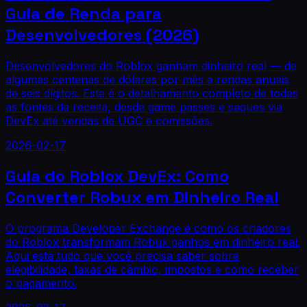
Guia de Renda para
Desenvolvedores (2026)
Desenvolvedores do Roblox ganham dinheiro real — de
algumas centenas de dólares por mês a rendas anuais
de seis dígitos. Este é o detalhamento completo de todas
as fontes de receita, desde game passes e saques via
DevEx até vendas de UGC e comissões.
2026-02-17
Guia do Roblox DevEx: Como
Converter Robux em Dinheiro Real
O programa Developer Exchange é como os criadores
do Roblox transformam Robux ganhos em dinheiro real.
Aqui está tudo que você precisa saber sobre
elegibilidade, taxas de câmbio, impostos e como receber
o pagamento.