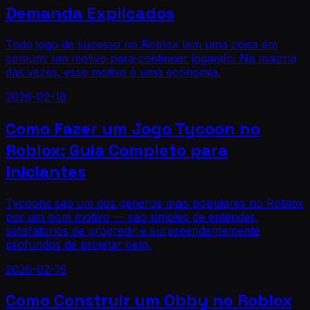
Demanda Explicados
Todo jogo de sucesso no Roblox tem uma coisa em
comum: um motivo para continuar jogando. Na maioria
das vezes, esse motivo é uma economia.
2026-02-16
Como Fazer um Jogo Tycoon no
Roblox: Guia Completo para
Iniciantes
Tycoons sao um dos generos mais populares no Roblox
por um bom motivo — sao simples de entender,
satisfatorios de progredir e surpreendentemente
profundos de projetar bem.
2026-02-16
Como Construir um Obby no Roblox