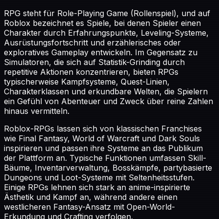
RPG steht für Role-Playing Game (Rollenspiel), und auf
Roblox bezeichnet es Spiele, bei denen Spieler einen
Charakter durch Erfahrungspunkte, Leveling-Systeme,
Ausrüstungsfortschritt und erzählerisches oder
exploratives Gameplay entwickeln. Im Gegensatz zu
Simulatoren, die sich auf Statistik-Grinding durch
repetitive Aktionen konzentrieren, bieten RPGs
typischerweise Kampfsysteme, Quest-Linien,
Charakterklassen und erkundbare Welten, die Spielern
ein Gefühl von Abenteuer und Zweck über reine Zahlen
hinaus vermitteln.
Roblox-RPGs lassen sich von klassischen Franchises
wie Final Fantasy, World of Warcraft und Dark Souls
inspirieren und passen ihre Systeme an das Publikum
der Plattform an. Typische Funktionen umfassen Skill-
Bäume, Inventarverwaltung, Bosskämpfe, partybasierte
Dungeons und Loot-Systeme mit Seltenheitsstufen.
Einige RPGs lehnen sich stark an anime-inspirierte
Ästhetik und Kampf an, während andere einen
westlicheren Fantasy-Ansatz mit Open-World-
Erkundung und Crafting verfolgen.