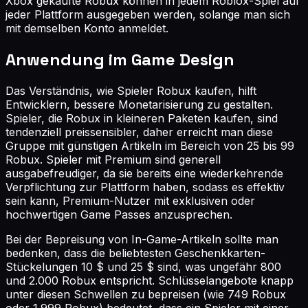
Xbox gekaufte Robux können in jedem Roblox-Spiel auf
jeder Plattform ausgegeben werden, solange man sich
mit demselben Konto anmeldet.
Anwendung im Game Design
Das Verständnis, wie Spieler Robux kaufen, hilft
Entwicklern, bessere Monetarisierung zu gestalten.
Spieler, die Robux in kleineren Paketen kaufen, sind
tendenziell preissensibler, daher erreicht man diese
Gruppe mit günstigen Artikeln im Bereich von 25 bis 99
Robux. Spieler mit Premium sind generell
ausgabefreudiger, da sie bereits eine wiederkehrende
Verpflichtung zur Plattform haben, sodass es effektiv
sein kann, Premium-Nutzer mit exklusiven oder
hochwertigen Game Passes anzusprechen.
Bei der Bepreisung von In-Game-Artikeln sollte man
bedenken, dass die beliebtesten Geschenkkarten-
Stückelungen 10 $ und 25 $ sind, was ungefähr 800
und 2.000 Robux entspricht. Schlüsselangebote knapp
unter diesen Schwellen zu bepreisen (wie 749 Robux
oder 1.999 Robux) bedeutet, dass ein Spieler mit einer