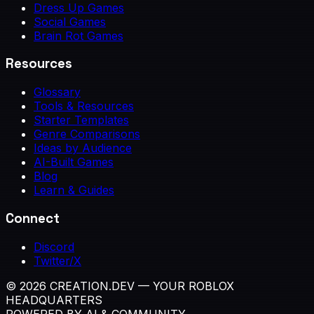
Dress Up Games
Social Games
Brain Rot Games
Resources
Glossary
Tools & Resources
Starter Templates
Genre Comparisons
Ideas by Audience
AI-Built Games
Blog
Learn & Guides
Connect
Discord
Twitter/X
© 2026 CREATION.DEV — YOUR ROBLOX
HEADQUARTERS
POWERED BY AI & COMMUNITY