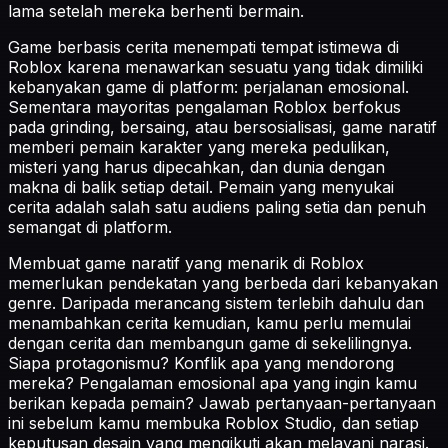
lama setelah mereka berhenti bermain.
Game berbasis cerita menempati tempat istimewa di
Roblox karena menawarkan sesuatu yang tidak dimiliki
kebanyakan game di platform: perjalanan emosional.
Sementara mayoritas pengalaman Roblox berfokus
pada grinding, bersaing, atau bersosialisasi, game naratif
memberi pemain karakter yang mereka pedulikan,
misteri yang harus dipecahkan, dan dunia dengan
makna di balik setiap detail. Pemain yang menyukai
cerita adalah salah satu audiens paling setia dan penuh
semangat di platform.
Membuat game naratif yang menarik di Roblox
memerlukan pendekatan yang berbeda dari kebanyakan
genre. Daripada merancang sistem terlebih dahulu dan
menambahkan cerita kemudian, kamu perlu memulai
dengan cerita dan membangun game di sekelilingnya.
Siapa protagonismu? Konflik apa yang mendorong
mereka? Pengalaman emosional apa yang ingin kamu
berikan kepada pemain? Jawab pertanyaan-pertanyaan
ini sebelum kamu membuka Roblox Studio, dan setiap
keputusan desain yang mengikuti akan melayani narasi.