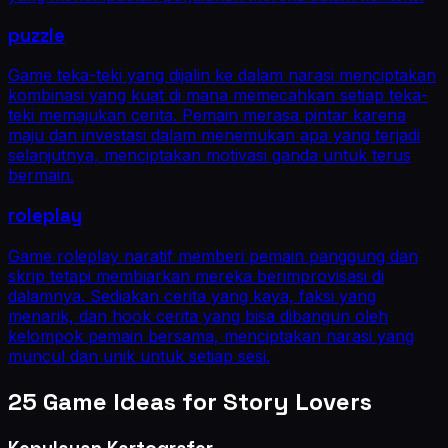
puzzle
Game teka-teki yang dijalin ke dalam narasi menciptakan
kombinasi yang kuat di mana memecahkan setiap teka-
teki memajukan cerita. Pemain merasa pintar karena
maju dan investasi dalam menemukan apa yang terjadi
selanjutnya, menciptakan motivasi ganda untuk terus
bermain.
roleplay
Game roleplay naratif memberi pemain panggung dan
skrip tetapi membiarkan mereka berimprovisasi di
dalamnya. Sediakan cerita yang kaya, faksi yang
menarik, dan hook cerita yang bisa dibangun oleh
kelompok pemain bersama, menciptakan narasi yang
muncul dan unik untuk setiap sesi.
25
Game Ideas for
Story Lovers