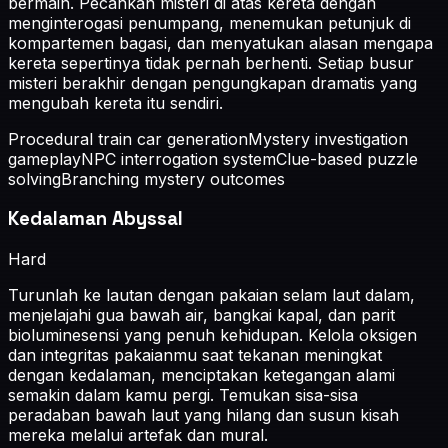
bermain. Pecahkan misteri di atas kereta dengan
menginterogasi penumpang, menemukan petunjuk di
kompartemen bagasi, dan menyatukan alasan mengapa
kereta sepertinya tidak pernah berhenti. Setiap busur
misteri berakhir dengan pengungkapan dramatis yang
mengubah kereta itu sendiri.
Procedural train car generation
Mystery investigation
gameplay
NPC interrogation system
Clue-based puzzle
solving
Branching mystery outcomes
Kedalaman Abyssal
Hard
Turunlah ke lautan dengan pakaian selam laut dalam,
menjelajahi gua bawah air, bangkai kapal, dan parit
bioluminesensi yang penuh kehidupan. Kelola oksigen
dan integritas pakaianmu saat tekanan meningkat
dengan kedalaman, menciptakan ketegangan alami
semakin dalam kamu pergi. Temukan sisa-sisa
peradaban bawah laut yang hilang dan susun kisah
mereka melalui artefak dan mural.