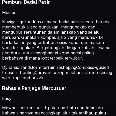
Pemburu Badai Pasir
Medium
Navigasi gurun luas di mana badai pasir secara berkala
membentuk ulang gundukan, mengungkap dan
mengubur reruntuhan dalam lanskap yang selalu
berubah. Gunakan kompas ajaib yang menunjuk ke
harta karun yang terkubur, oasis kuno, dan makam
yang terlupakan. Bergabunglah dengan kafilah sesama
pemburu untuk menghadapi zona badai paling
berbahaya di mana loot terbaik terkubur.
Dynamic sandstorm terrain reshaping
Compass-guided
treasure hunting
Caravan co-op mechanics
Tomb raiding
with traps and puzzles
Rahasia Penjaga Mercusuar
Easy
Mewarisi mercusuar di pulau berbatu dan temukan
bahwa sinarnya mengungkap jalur tak terlihat, pulau