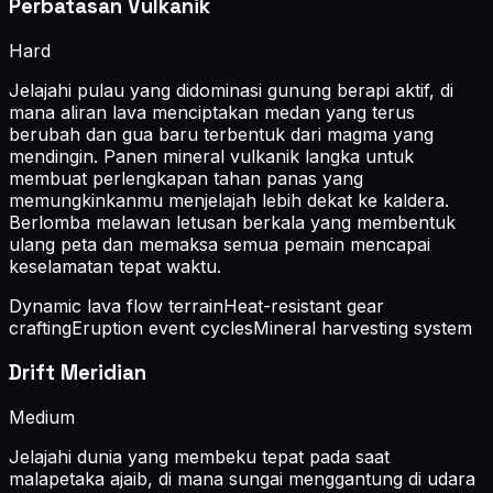
Perbatasan Vulkanik
Hard
Jelajahi pulau yang didominasi gunung berapi aktif, di
mana aliran lava menciptakan medan yang terus
berubah dan gua baru terbentuk dari magma yang
mendingin. Panen mineral vulkanik langka untuk
membuat perlengkapan tahan panas yang
memungkinkanmu menjelajah lebih dekat ke kaldera.
Berlomba melawan letusan berkala yang membentuk
ulang peta dan memaksa semua pemain mencapai
keselamatan tepat waktu.
Dynamic lava flow terrain
Heat-resistant gear
crafting
Eruption event cycles
Mineral harvesting system
Drift Meridian
Medium
Jelajahi dunia yang membeku tepat pada saat
malapetaka ajaib, di mana sungai menggantung di udara