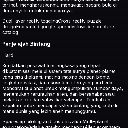
terlihat, mengharuskanmu menavigasi secara buta di
dunia nyata untuk mencapainya.
Dual-layer reality toggling
Cross-reality puzzle
design
Enchanted goggle upgrades
Invisible creature
catalog
Penjelajah Bintang
Hard
Kendalikan pesawat luar angkasa yang dapat
dikustomisasi melalui sistem tata surya planet-planet
yang bisa dijelajahi, masing-masing dengan bioma,
tingkat gravitasi, dan ekosistem alien yang berbeda.
Mendarat di planet untuk mengumpulkan sumber daya,
menemukan reruntuhan alien, dan bersahabat atau
melarikan diri dari satwa liar setempat. Tingkatkan
kapalmu untuk mencapai sistem bintang yang jauh di
mana dunia yang lebih aneh menunggumu.
Spaceship piloting and customization
Multi-planet
exploration
Variable gravity mechanics
Alien ecosystem