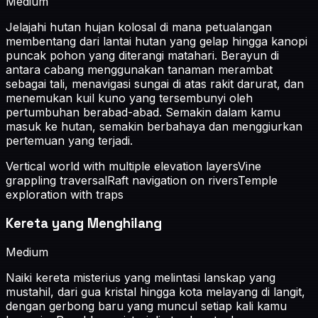
Medium
Jelajahi hutan hujan kolosal di mana petualangan
membentang dari lantai hutan yang gelap hingga kanopi
puncak pohon yang diterangi matahari. Berayun di
antara cabang menggunakan tanaman merambat
sebagai tali, menavigasi sungai di atas rakit darurat, dan
menemukan kuil kuno yang tersembunyi oleh
pertumbuhan berabad-abad. Semakin dalam kamu
masuk ke hutan, semakin berbahaya dan menggiurkan
pertemuan yang terjadi.
Vertical world with multiple elevation layers
Vine
grappling traversal
Raft navigation on rivers
Temple
exploration with traps
Kereta yang Menghilang
Medium
Naiki kereta misterius yang melintasi lanskap yang
mustahil, dari gua kristal hingga kota melayang di langit,
dengan gerbong baru yang muncul setiap kali kamu