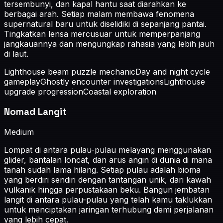
tersembunyi, dan kapal hantu saat diarahkan ke
berbagai arah. Setiap malam membawa fenomena
supernatural baru untuk diselidiki di sepanjang pantai.
Tingkatkan lensa mercusuar untuk memperpanjang
jangkauannya dan mengungkap rahasia yang lebih jauh
di laut.
Lighthouse beam puzzle mechanic
Day and night cycle
gameplay
Ghostly encounter investigations
Lighthouse
upgrade progression
Coastal exploration
Nomad Langit
Medium
Lompat di antara pulau-pulau melayang menggunakan
glider, bantalan loncat, dan arus angin di dunia di mana
tanah sudah lama hilang. Setiap pulau adalah bioma
yang berdiri sendiri dengan tantangan unik, dari kawah
vulkanik hingga perpustakaan beku. Bangun jembatan
langit di antara pulau-pulau yang telah kamu taklukkan
untuk menciptakan jaringan terhubung demi perjalanan
yang lebih cepat.