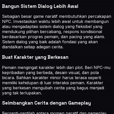
Bangun Sistem Dialog Lebih Awal
Sebagian besar game naratif membutuhkan percakapan
NPC. Investasikan waktu lebih awal untuk membangun
atau mengadaptasi sistem dialog yang fleksibel yang
mendukung pilihan bercabang, respons kondisional
berdasarkan progres pemain, dan pacing yang alami.
Sistem dialog yang baik adalah fondasi yang akan
diandalkan setiap adegan cerita.
Buat Karakter yang Berkesan
Pemain mengingat karakter lebih dari plot. Beri NPC-mu
kepribadian yang berbeda, desain visual, dan pola
bicara. Bahkan karakter minor harus terasa seperti
memiliki kehidupan di luar interaksi pemain. Karakter
yang berkesan mengubah cerita yang bagus menjadi
yang tak terlupakan.
Seimbangkan Cerita dengan Gameplay
Berganti-gantilah antara momen naratif dan gameplay