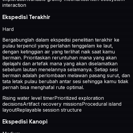
interaction
Ekspedisi Terakhir
Hard
Bergabunglah dalam ekspedisi penelitian terakhir ke
pulau terpencil yang perlahan tenggelam ke laut,
dengan ketinggian air yang terlihat naik saat kamu
bermain. Prioritaskan reruntuhan mana yang akan
dijelajahi dan artefak mana yang akan diselamatkan
sebelum lautan menelannya selamanya. Setiap sesi
bermain adalah perlombaan melawan pasang surut, dan
tata letak pulau berubah antar sesi sehingga kamu tidak
pernah bisa menghafal rute optimal.
Rising water level timer
Prioritized exploration
decisions
Artifact recovery missions
Procedural island
layout
Replayable session structure
Ekspedisi Kanopi