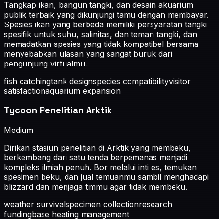
Tangkap ikan, bangun tangki, dan desain akuarium
publik terbaik yang dikunjungi tamu dengan membayar.
Spesies ikan yang berbeda memiliki persyaratan tangki
spesifik untuk suhu, salinitas, dan teman tangki, dan
memadatkan spesies yang tidak kompatibel bersama
menyebabkan ulasan yang sangat buruk dari
pengunjung virtualmu.
fish catching
tank design
species compatibility
visitor
satisfaction
aquarium expansion
Tycoon Penelitian Arktik
Medium
Dirikan stasiun penelitian di Arktik yang membeku,
berkembang dari satu tenda berpemanas menjadi
kompleks ilmiah penuh. Bor melalui inti es, temukan
spesimen beku, dan jual temuanmu sambil menghadapi
blizzard dan menjaga timmu agar tidak membeku.
weather survival
specimen collection
research
funding
base heating management