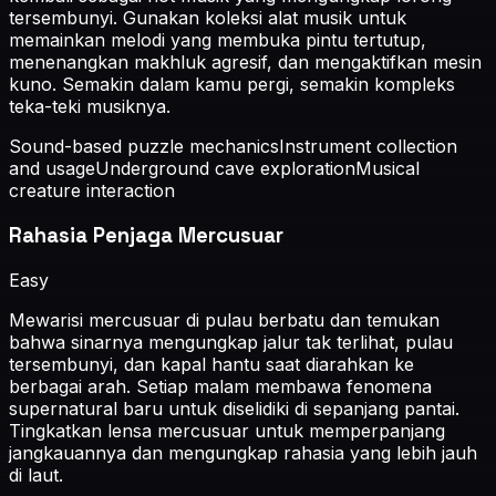
tersembunyi. Gunakan koleksi alat musik untuk
memainkan melodi yang membuka pintu tertutup,
menenangkan makhluk agresif, dan mengaktifkan mesin
kuno. Semakin dalam kamu pergi, semakin kompleks
teka-teki musiknya.
Sound-based puzzle mechanics
Instrument collection
and usage
Underground cave exploration
Musical
creature interaction
Rahasia Penjaga Mercusuar
Easy
Mewarisi mercusuar di pulau berbatu dan temukan
bahwa sinarnya mengungkap jalur tak terlihat, pulau
tersembunyi, dan kapal hantu saat diarahkan ke
berbagai arah. Setiap malam membawa fenomena
supernatural baru untuk diselidiki di sepanjang pantai.
Tingkatkan lensa mercusuar untuk memperpanjang
jangkauannya dan mengungkap rahasia yang lebih jauh
di laut.