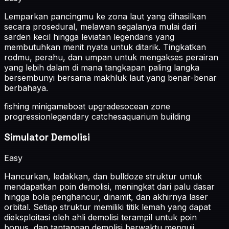
Lemparkan pancingmu ke zona laut yang dihasilkan
secara prosedural, melawan segalanya mulai dari
sarden kecil hingga leviatan legendaris yang
membutuhkan menit nyata untuk ditarik. Tingkatkan
rodmu, perahu, dan umpan untuk mengakses perairan
yang lebih dalam di mana tangkapan paling langka
bersembunyi bersama makhluk laut yang benar-benar
berbahaya.
fishing minigame
boat upgrades
ocean zone
progression
legendary catches
aquarium building
Simulator Demolisi
Easy
Hancurkan, ledakkan, dan bulldoze struktur untuk
mendapatkan poin demolisi, meningkat dari palu dasar
hingga bola penghancur, dinamit, dan akhirnya laser
orbital. Setiap struktur memiliki titik lemah yang dapat
dieksploitasi oleh ahli demolisi terampil untuk poin
bonus, dan tantangan demolisi berwaktu menguji