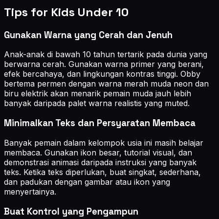
Tips for
Kids Under 10
Gunakan Warna yang Cerah dan Jenuh
Anak-anak di bawah 10 tahun tertarik pada dunia yang
berwarna cerah. Gunakan warna primer yang berani,
efek bercahaya, dan lingkungan kontras tinggi. Obby
bertema permen dengan warna merah muda neon dan
biru elektrik akan menarik pemain muda jauh lebih
banyak daripada palet warna realistis yang muted.
Minimalkan Teks dan Persyaratan Membaca
Banyak pemain dalam kelompok usia ini masih belajar
membaca. Gunakan ikon besar, tutorial visual, dan
demonstrasi animasi daripada instruksi yang banyak
teks. Ketika teks diperlukan, buat singkat, sederhana,
dan padukan dengan gambar atau ikon yang
menyertainya.
Buat Kontrol yang Pengampun