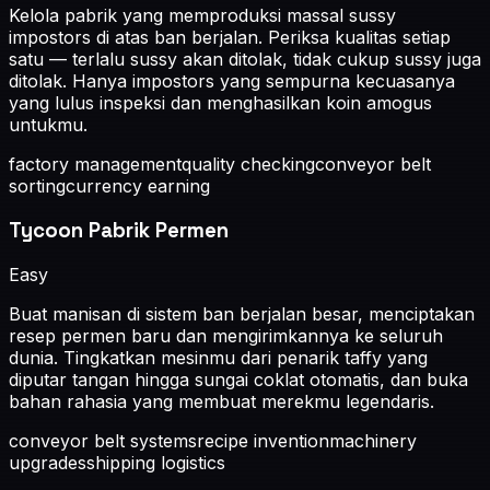
Kelola pabrik yang memproduksi massal sussy
impostors di atas ban berjalan. Periksa kualitas setiap
satu — terlalu sussy akan ditolak, tidak cukup sussy juga
ditolak. Hanya impostors yang sempurna kecuasanya
yang lulus inspeksi dan menghasilkan koin amogus
untukmu.
factory management
quality checking
conveyor belt
sorting
currency earning
Tycoon Pabrik Permen
Easy
Buat manisan di sistem ban berjalan besar, menciptakan
resep permen baru dan mengirimkannya ke seluruh
dunia. Tingkatkan mesinmu dari penarik taffy yang
diputar tangan hingga sungai coklat otomatis, dan buka
bahan rahasia yang membuat merekmu legendaris.
conveyor belt systems
recipe invention
machinery
upgrades
shipping logistics