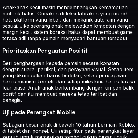
Anak-anak kecil masih mengembangkan kemampuan
motorik halus. Gunakan deteksi tabrakan yang murah
hati, platform yang lebar, dan mekanik auto-aim yang
sesuai. Jika seorang anak melewatkan lompatan dengan
margin kecil, sistem koreksi halus dapat membuat game
terasa adil tanpa pemain menyadari bantuan tersebut.
Prioritaskan Penguatan Positif
Beri penghargaan kepada pemain secara konstan
dengan suara, partikel, dan perayaan visual. Setiap item
yang dikumpulkan harus berkilau, setiap pencapaian
harus memicu konfeti, dan setiap milestone harus terasa
luar biasa. Anak-anak berkembang dengan umpan balik
positif dan itu membuat mereka tetap terlibat dan
bahagia.
Uji pada Perangkat Mobile
Sebagian besar anak di bawah 10 tahun bermain Roblox
di tablet dan ponsel. Uji setiap fitur pada perangkat layar
sentuh untuk memastikan tombol cukup besar untuk