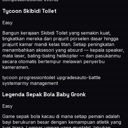
Tycoon Skibidi Toilet
Easy
Bangun kerajaan Skibidi Toilet yang semakin kuat,
tingkatkan mereka dari prajurit porselen dasar hingga
prajurit kamar mandi kelas titan. Setiap peningkatan
menambahkan aksesori yang absurd — kepala speaker,
mata laser, baling-baling helikopter — dan pasukanmu
secara otomatis bertempur melawan penyerbu
kameramen.
tycoon progression
toilet upgrades
auto-battle
system
army management
Legenda Sepak Bola Baby Gronk
Easy
Game sepak bola kacau di mana setiap pemain adalah
bayi berukuran besar dengan kemampuan atletik yang
luar biasa. Lempar umpan yang mustahil, lakukan