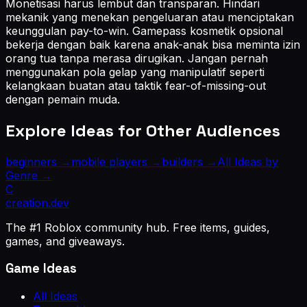
Monetisasi harus lembut dan transparan. Hindari
mekanik yang menekan pengeluaran atau menciptakan
keunggulan pay-to-win. Gamepass kosmetik opsional
bekerja dengan baik karena anak-anak bisa meminta izin
orang tua tanpa merasa dirugikan. Jangan pernah
menggunakan pola gelap yang manipulatif seperti
kelangkaan buatan atau taktik fear-of-missing-out
dengan pemain muda.
Explore Ideas for Other Audiences
beginners
→
mobile players
→
builders
→
All Ideas by
Genre →
C
creation
.dev
The #1 Roblox community hub. Free items, guides,
games, and giveaways.
Game Ideas
All Ideas