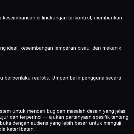
 keseimbangan di lingkungan terkontrol, memberikan
ang ideal, keseimbangan lemparan pisau, dan mekanik
 berperilaku realistis. Umpan balik pengguna secara
istem untuk mencari bug dan masalah desain yang jelas.
jur dan terperinci — ajukan pertanyaan spesifik tentang
buka dengan audiens yang lebih besar untuk menguji
la keterlibatan.