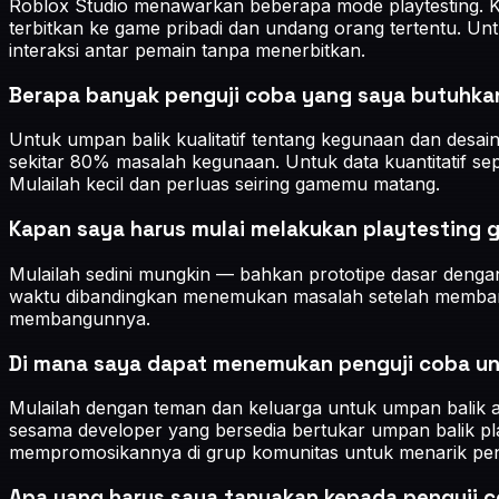
Roblox Studio menawarkan beberapa mode playtesting. Kl
terbitkan ke game pribadi dan undang orang tertentu. Un
interaksi antar pemain tanpa menerbitkan.
Berapa banyak penguji coba yang saya butuhka
Untuk umpan balik kualitatif tentang kegunaan dan des
sekitar 80% masalah kegunaan. Untuk data kuantitatif se
Mulailah kecil dan perluas seiring gamemu matang.
Kapan saya harus mulai melakukan playtesting 
Mulailah sedini mungkin — bahkan prototipe dasar denga
waktu dibandingkan menemukan masalah setelah membangun 
membangunnya.
Di mana saya dapat menemukan penguji coba u
Mulailah dengan teman dan keluarga untuk umpan balik 
sesama developer yang bersedia bertukar umpan balik pl
mempromosikannya di grup komunitas untuk menarik peng
Apa yang harus saya tanyakan kepada penguji c