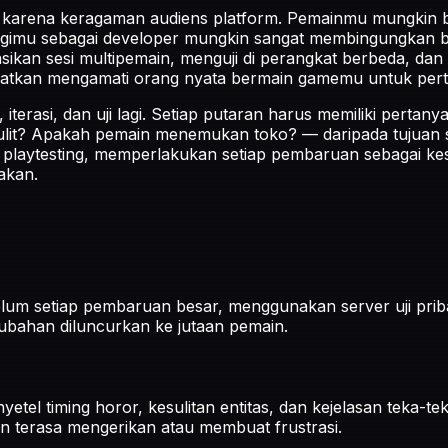
 karena keragaman audiens platform. Pemainmu mungkin be
 bagimu sebagai developer mungkin sangat membingungkan b
kan sesi multipemain, menguji di perangkat berbeda, da
 melibatkan mengamati orang nyata bermain gamemu untuk pe
isis, iterasi, dan uji lagi. Setiap putaran harus memiliki p
sulit? Apakah pemain menemukan toko? — daripada tujuan 
an playtesting, memperlakukan setiap pembaruan sebagai 
akan.
elum setiap pembaruan besar, menggunakan server uji prib
ubahan diluncurkan ke jutaan pemain.
yetel timing horor, kesulitan entitas, dan kejelasan teka-
terasa mengerikan atau membuat frustrasi.