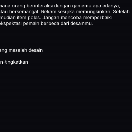
aimana orang berinteraksi dengan gamemu apa adanya,
tau bersemangat. Rekam sesi jika memungkinkan. Setelah
kemudian item poles. Jangan mencoba memperbaiki
ekspektasi pemain berbeda dari desainmu.
tang masalah desain
an-tingkatkan
k