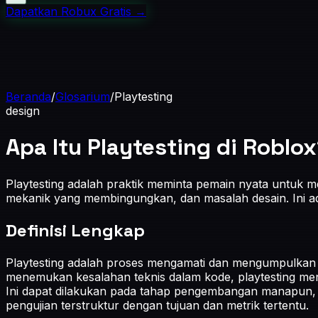
Dapatkan Robux Gratis
→
Beranda
/
Glosarium
/
Playtesting
design
Apa Itu Playtesting di Roblo
Playtesting adalah praktik meminta pemain nyata untuk
mekanik yang membingungkan, dan masalah desain. Ini ada
Definisi Lengkap
Playtesting adalah proses mengamati dan mengumpulkan 
menemukan kesalahan teknis dalam kode, playtesting me
Ini dapat dilakukan pada tahap pengembangan manapun, d
pengujian terstruktur dengan tujuan dan metrik tertentu.